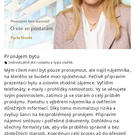
Pronájem bytu
Individuálně dle rozsahu a typu služeb.
Mým cílem není byt pouze pronajmout, ale najít nájemníka,
na kterého se budete moci spolehnout. Pečlivě připravím
prezentaci bytu a oslovím vhodné zájemce. Vyřídím
telefonáty, e-maily i prohlídky nemovitosti. Vy se věnujete
svým povinnostem, zatímco já se starám o celý průběh
pronájmu. Pomohu s výběrem nájemníka a ověřením
důležitých informací. Díky tomu minimalizuji rizika a
zvyšuji šanci na bezproblémový pronájem. Připravím
nájemní smlouvu i potřebné dokumenty. Dohlédnu na
všechny formality tak, aby vše proběhlo správně a bez
zbytečných starostí. Koordinuji celý proces až do převzetí