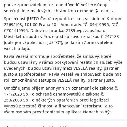
pouze zpracovatelem a z toho důvodů veškeré údaje
směřují do e-mailových schránek na doméně @justo.cz.
Společnost JUSTO Česká republika s.r.o., se sídlem: Korunní
2569/108, 101 00 Praha 10 – Vinohrady, IČ: 04419995, DIČ:
CZ04419995, Datová schránka: 2739bvp, zapsána u
Městského soudu v Praze pod spisovou značkou C 247188
(dále jen „Společnost JUSTO“), je dalším Zpracovatelem
vašich údajů.
Pavla Veselá
informuje spotřebitele, že smlouvy, které
budou uzavírány v rámci poskytování realitních služeb výše
uvedených, budou uzavírány mezi
VESELÁ reality, partner
Justo
a spotřebitelem.
Pavla Veselá
ve smlouvách bude mít
roli zmocněného zástupce
VESELÁ reality, partner Justo
.
Umožňujeme příjem anonymních oznámení dle zákona č.
171/2023 Sb., o ochraně oznamovatelů a zákona č.
253/2008 Sb., o některých opatřeních proti legalizaci
výnosů z trestné činnosti a financování terorismu, a to
všem osobám prostřednictvím aplikace
Nenech to být
.