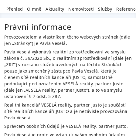
Přehled
O mně
Aktuality
Nemovitosti
Služby
Referenc
Právní informace
Provozovatelem a vlastníkem těcho webových stránek (dále
jen „Stránky“) je
Pavla Veselá
.
Pavla Veselá
vykonává realitní zprostředkování ve smyslu
zákona č. 39/2020 Sb., o realitním zprostředkování (dále jen
„ZRZ“) v rozsahu služeb uvedených na těchto Stránkách
pouze jako zmocněný zástupce
Pavla Veselá
, která je
členem sítě realitních kanceláří JUSTO, samostatně
podnikající pod označením
VESELÁ reality, partner Justo
(dále jen „
VESELÁ reality, partner Justo
“), a to ve smyslu
ustanovení § 7 odst. 5 ZRZ.
Realitní kancelář
VESELÁ reality, partner Justo
je součástí
sítě realitních kanceláří JUSTO a je nezávisle provozována
Pavla Veselá
.
Správcem osobních údajů je
VESELÁ reality, partner Justo
.
Pavla Veselá
je proto ve vztahu k vašim osobním údajům