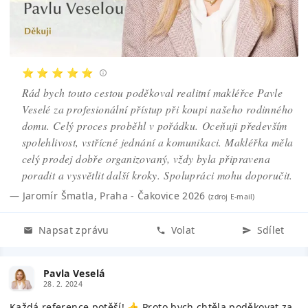
⭐ ⭐ ⭐ ⭐ ⭐
Rád bych touto cestou poděkoval realitní makléřce Pavle
Veselé za profesionální přístup při koupi našeho rodinného
domu. Celý proces proběhl v pořádku. Oceňuji především
spolehlivost, vstřícné jednání a komunikaci. Makléřka měla
celý prodej dobře organizovaný, vždy byla připravena
poradit a vysvětlit další kroky. Spolupráci mohu doporučit.
—
Jaromír Šmatla
,
Praha - Čakovice 2026
(zdroj
E-mail
)
Napsat zprávu
Volat
Sdílet
Pavla Veselá
28. 2. 2024
Každá reference potěší! 👍 Proto bych chtěla poděkovat za