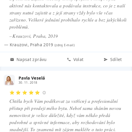
aktivně nás kontaktovala a podávala instrukce, co je z naší
strany nutné zajistit a z její strany vždy bylo vše včas
zařízeno. Veškeré jednání probíhalo rychle a bez jakýchkoli
problémů.
– Krauzovi, Praha, 2019
—
Krauzovi
,
Praha 2019
(zdroj
E-mail
)
Napsat zprávu
Volat
Sdílet
Pavla Veselá
30. 11. 2018
⭐ ⭐ ⭐ ⭐ ⭐
Chtěla bych Vám poděkovat za vstřícný a profesionální
přístup při prodeji mého bytu. Neboť sama sháním novou
nemovitost je velice důležité, když vám někdo předá
podrobné a správné informace, aby rozhodování bylo
snadnější. To znamená mít zájem makléře o tuto práci.