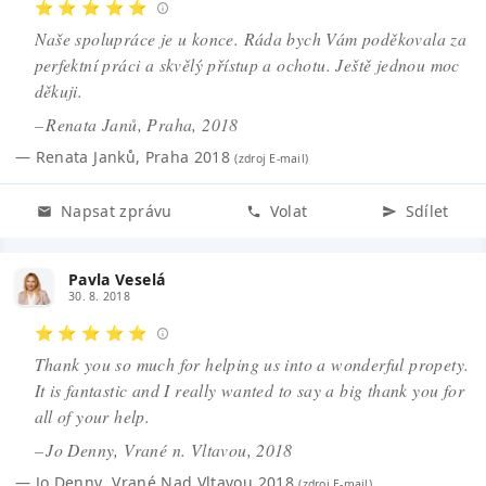
⭐ ⭐ ⭐ ⭐ ⭐
Naše spolupráce je u konce. Ráda bych Vám poděkovala za
perfektní práci a skvělý přístup a ochotu. Ještě jednou moc
děkuji.
– Renata Janů, Praha, 2018
—
Renata Janků
,
Praha 2018
(zdroj
E-mail
)
Napsat zprávu
Volat
Sdílet
Pavla Veselá
30. 8. 2018
⭐ ⭐ ⭐ ⭐ ⭐
Thank you so much for helping us into a wonderful propety.
It is fantastic and I really wanted to say a big thank you for
all of your help.
– Jo Denny, Vrané n. Vltavou, 2018
—
Jo Denny
,
Vrané Nad Vltavou 2018
(zdroj
E-mail
)