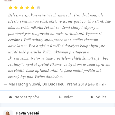
⭐ ⭐ ⭐ ⭐ ⭐
Byli jsme spokojeni ve všech směrech. Pro drobnou, ale
přesto významnou obstrukci, ve formě garážového stání, jste
nám navrhla několik řešení se všemi klady i zápory a
pohotově jste reagovala na naše rozhodnutí. Vysoce si
ceníme i Vaší ochoty spolupracovat s naším vlastním
advokátem. Pro brzké a úspěšné dotažení koupi bytu jste
určitě také přispěla Vaším aktivním přístupem a
zkušenostmi. Nejprve jsme s přítelem chtěli koupit byt „bez
realitky“, nyní si zpětně říkáme, že bychom to sami opravdu
nezvládli. Jsme upřímně rádi, že jsme mohli pořídit tak
krásný byt pod Vaším dohledem.
—
Mai Huong Vuová, Do Duc Hieu
,
Praha 2019
(zdroj
E-mail
)
Napsat zprávu
Volat
Sdílet
Pavla Veselá