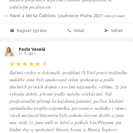
srdečným pozdravem
—
Pavel a Mirka Čadilovi
,
Louňovice Praha 2021
(zdroj
E-mail
)
Napsat zprávu
Volat
Sdílet
Pavla Veselá
31. 5. 2021
⭐ ⭐ ⭐ ⭐ ⭐
Zpětná vazba = dokonalé, perfektní !S Vaší prací realitního
makléře jsme byli opakovaně velmi spokojeni a podle
dnešních prvních dojmů s novými nájemníky, věříme, že jste
vybrala dobře, přesně podle našeho očekávání. Váš
profesionální přístup ke každému jednání, pečlivé hledání
optimálního profilu nájemníka, prezantace nabídky v rámci
všech možností Internetu byly jedním slovem skvělé a jsme
moc rádi, že jsme měli to štěstí a potkali Vás.Přejeme jen
klidné dny a spokojené klienty.Ivana + Honza Šepkovi