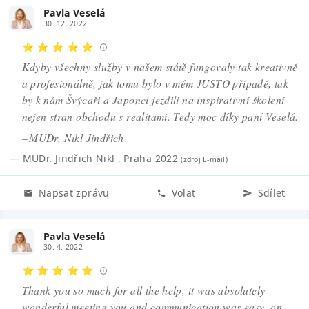
Pavla Veselá
30. 12. 2022
⭐ ⭐ ⭐ ⭐ ⭐
Kdyby všechny služby v našem státě fungovaly tak kreativně
a profesionálně, jak tomu bylo v mém JUSTO případě, tak
by k nám Švýcaři a Japonci jezdili na inspirativní školení
nejen stran obchodu s realitami. Tedy moc díky paní Veselá.
– MUDr. Nikl Jindřich
—
MUDr. Jindřich Nikl
,
Praha 2022
(zdroj
E-mail
)
Napsat zprávu
Volat
Sdílet
Pavla Veselá
30. 4. 2022
⭐ ⭐ ⭐ ⭐ ⭐
Thank you so much for all the help, it was absolutely
wonderful meeting you and communication was easy, on