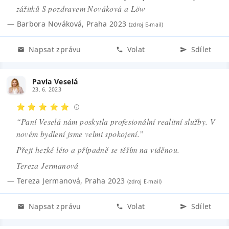
zážitků S pozdravem Nováková a Löw
—
Barbora Nováková
,
Praha 2023
(zdroj
E-mail
)
Napsat zprávu
Volat
Sdílet
Pavla Veselá
23. 6. 2023
⭐ ⭐ ⭐ ⭐ ⭐
“Paní Veselá nám poskytla profesionální realitní služby. V
novém bydlení jsme velmi spokojení.”
Přeji hezké léto a případně se těším na viděnou.
Tereza Jermanová
—
Tereza Jermanová
,
Praha 2023
(zdroj
E-mail
)
Napsat zprávu
Volat
Sdílet