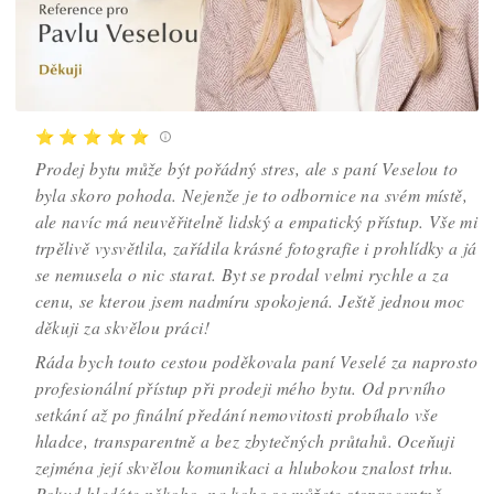
⭐ ⭐ ⭐ ⭐ ⭐
Prodej bytu může být pořádný stres, ale s paní Veselou to
byla skoro pohoda. Nejenže je to odbornice na svém místě,
ale navíc má neuvěřitelně lidský a empatický přístup. Vše mi
trpělivě vysvětlila, zařídila krásné fotografie i prohlídky a já
se nemusela o nic starat. Byt se prodal velmi rychle a za
cenu, se kterou jsem nadmíru spokojená. Ještě jednou moc
děkuji za skvělou práci!
Ráda bych touto cestou poděkovala paní Veselé za naprosto
profesionální přístup při prodeji mého bytu. Od prvního
setkání až po finální předání nemovitosti probíhalo vše
hladce, transparentně a bez zbytečných průtahů. Oceňuji
zejména její skvělou komunikaci a hlubokou znalost trhu.
Pokud hledáte někoho, na koho se můžete stoprocentně