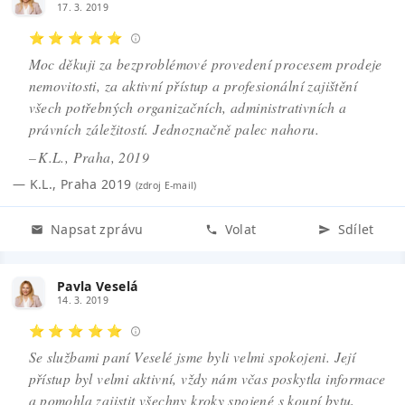
17. 3. 2019
⭐ ⭐ ⭐ ⭐ ⭐
Moc děkuji za bezproblémové provedení procesem prodeje
nemovitosti, za aktivní přístup a profesionální zajištění
všech potřebných organizačních, administrativních a
právních záležitostí. Jednoznačně palec nahoru.
– K.L., Praha, 2019
—
K.L.
,
Praha 2019
(zdroj
E-mail
)
Napsat zprávu
Volat
Sdílet
Pavla Veselá
14. 3. 2019
⭐ ⭐ ⭐ ⭐ ⭐
Se službami paní Veselé jsme byli velmi spokojeni. Její
přístup byl velmi aktivní, vždy nám včas poskytla informace
a pomohla zajistit všechny kroky spojené s koupí bytu,