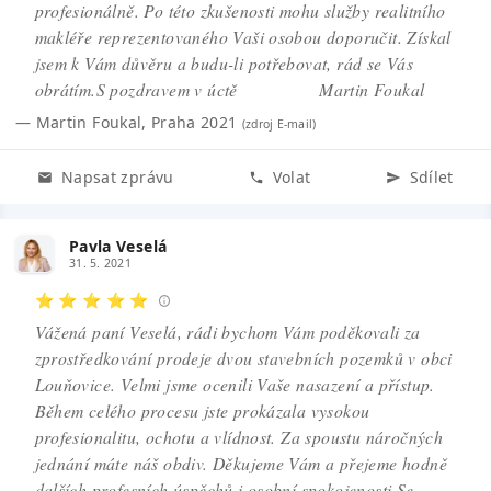
profesionálně. Po této zkušenosti mohu služby realitního
makléře reprezentovaného Vaši osobou doporučit. Získal
jsem k Vám důvěru a budu-li potřebovat, rád se Vás
obrátím.S pozdravem v úctě Martin Foukal
—
Martin Foukal
,
Praha 2021
(zdroj
E-mail
)
Napsat zprávu
Volat
Sdílet
Pavla Veselá
31. 5. 2021
⭐ ⭐ ⭐ ⭐ ⭐
Vážená paní Veselá, rádi bychom Vám poděkovali za
zprostředkování prodeje dvou stavebních pozemků v obci
Louňovice. Velmi jsme ocenili Vaše nasazení a přístup.
Během celého procesu jste prokázala vysokou
profesionalitu, ochotu a vlídnost. Za spoustu náročných
jednání máte náš obdiv. Děkujeme Vám a přejeme hodně
dalších profesních úspěchů i osobní
spokojenosti.Se