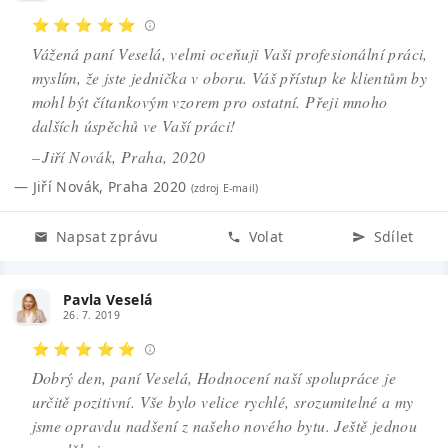
⭐ ⭐ ⭐ ⭐ ⭐
Vážená paní Veselá, velmi oceňuji Vaši profesionální práci,
myslím, že jste jednička v oboru. Váš přístup ke klientům by
mohl být čítankovým vzorem pro ostatní. Přeji mnoho
dalších úspěchů ve Vaší práci!
– Jiří Novák, Praha, 2020
—
Jiří Novák
,
Praha 2020
(zdroj
E-mail
)
Napsat zprávu
Volat
Sdílet
Pavla Veselá
26. 7. 2019
⭐ ⭐ ⭐ ⭐ ⭐
Dobrý den, paní Veselá, Hodnocení naší spolupráce je
určitě pozitivní. Vše bylo velice rychlé, srozumitelné a my
jsme opravdu nadšení z našeho nového bytu. Ještě jednou