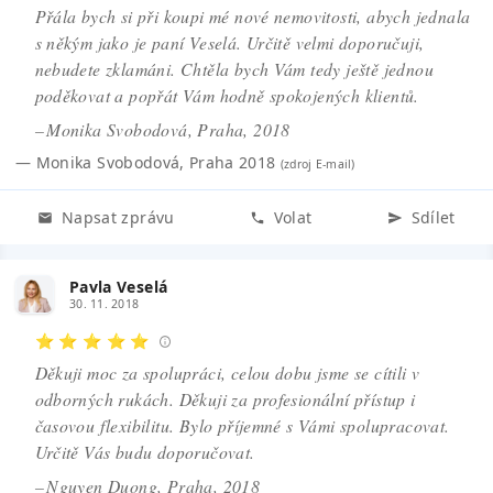
Přála bych si při koupi mé nové nemovitosti, abych jednala
s někým jako je paní Veselá. Určitě velmi doporučuji,
nebudete zklamáni. Chtěla bych Vám tedy ještě jednou
poděkovat a popřát Vám hodně spokojených klientů.
– Monika Svobodová, Praha, 2018
—
Monika Svobodová
,
Praha 2018
(zdroj
E-mail
)
Napsat zprávu
Volat
Sdílet
Pavla Veselá
30. 11. 2018
⭐ ⭐ ⭐ ⭐ ⭐
Děkuji moc za spolupráci, celou dobu jsme se cítili v
odborných rukách. Děkuji za profesionální přístup i
časovou flexibilitu. Bylo příjemné s Vámi spolupracovat.
Určitě Vás budu doporučovat.
– Nguyen Duong, Praha, 2018