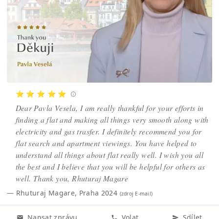
⭐ ⭐ ⭐ ⭐ ⭐
Dear Pavla Vesela, I am really thankful for your efforts in
finding a flat and making all things very smooth along with
electricity and gas trasfer. I definitely recommend you for
flat search and apartment viewings. You have helped to
understand all things about flat really well. I wish you all
the best and I believe that you will be helpful for others as
well. Thank you, Rhuturaj Magare
—
Rhuturaj Magare
,
Praha 2024
(zdroj
E-mail
)
Napsat zprávu
Volat
Sdílet