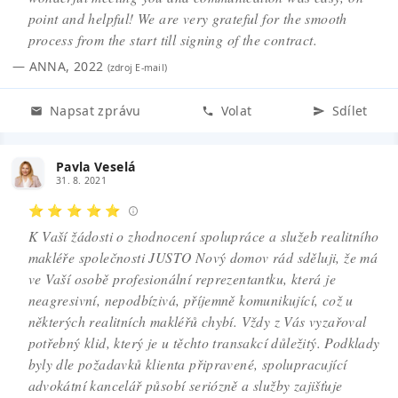
point and helpful! We are very grateful for the smooth
process from the start till signing of the contract.
—
ANNA
,
2022
(zdroj
E-mail
)
Napsat zprávu
Volat
Sdílet
Pavla Veselá
31. 8. 2021
⭐ ⭐ ⭐ ⭐ ⭐
K Vaší žádosti o zhodnocení spolupráce a služeb realitního
makléře společnosti JUSTO Nový domov rád sděluji, že má
ve Vaší osobě profesionální reprezentantku, která je
neagresivní, nepodbízivá, příjemně komunikující, což u
některých realitních makléřů chybí. Vždy z Vás vyzařoval
potřebný klid, který je u těchto transakcí důležitý. Podklady
byly dle požadavků klienta připravené, spolupracující
advokátní kancelář působí seriózně a služby zajišťuje