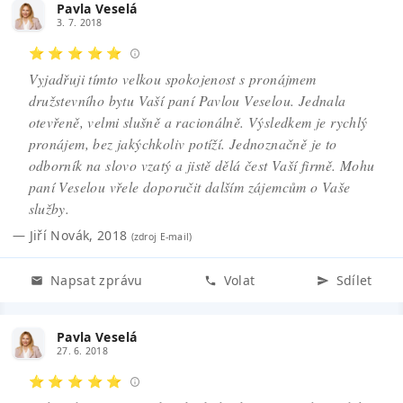
Pavla Veselá
3. 7. 2018
⭐ ⭐ ⭐ ⭐ ⭐
Vyjadřuji tímto velkou spokojenost s pronájmem
družstevního bytu Vaší paní Pavlou Veselou. Jednala
otevřeně, velmi slušně a racionálně. Výsledkem je rychlý
pronájem, bez jakýchkoliv potíží. Jednoznačně je to
odborník na slovo vzatý a jistě dělá čest Vaší firmě. Mohu
paní Veselou vřele doporučit dalším zájemcům o Vaše
služby.
—
Jiří Novák
,
2018
(zdroj
E-mail
)
Napsat zprávu
Volat
Sdílet
Pavla Veselá
27. 6. 2018
⭐ ⭐ ⭐ ⭐ ⭐